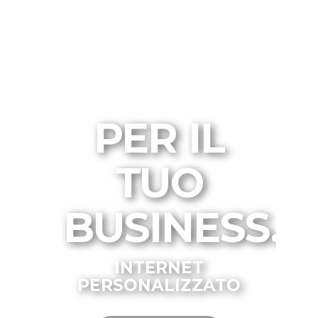
PER IL
TUO
BUSINESS.
INTERNET
PERSONALIZZATO