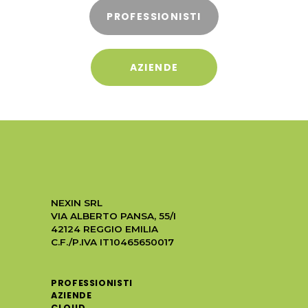
PROFESSIONISTI
AZIENDE
NEXIN SRL
VIA ALBERTO PANSA, 55/I
42124 REGGIO EMILIA
C.F./P.IVA IT10465650017
PROFESSIONISTI
AZIENDE
CLOUD